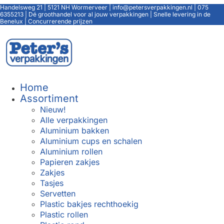
Handelsweg 21 | 5121 NH Wormerveer | info@petersverpakkingen.nl | 075
6355213 | Dé groothandel voor al jouw verpakkingen | Snelle levering in de
Benelux | Concurrerende prijzen
Home
Assortiment
Nieuw!
Alle verpakkingen
Aluminium bakken
Aluminium cups en schalen
Aluminium rollen
Papieren zakjes
Zakjes
Tasjes
Servetten
Plastic bakjes rechthoekig
Plastic rollen